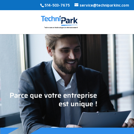
514-503-7675
service@techniparkinc.com