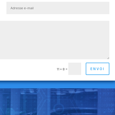
ENVOI
=
11 + 8