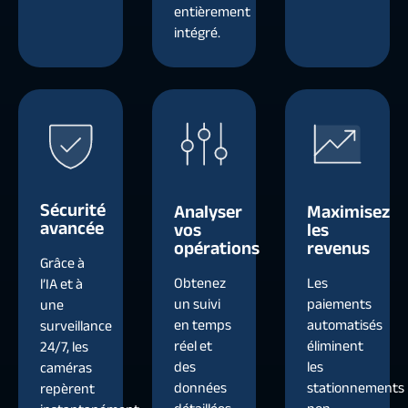
entièrement
intégré.
Sécurité
Analyser
Maximisez
avancée
vos
les
opérations
revenus
Grâce à
Obtenez
Les
l’IA et à
un suivi
paiements
une
en temps
automatisés
surveillance
réel et
éliminent
24/7, les
des
les
caméras
données
stationnements
repèrent