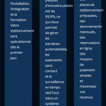
plaques
l’installation,
places de
d’immatriculation
l’intégration
stationnement
est de
et la
prépayées,
99,9%, ce
formation.
des
qui nous
Votre
abonnements
permet
stationnement
mensuels,
de gérer
sera
des
les
opérationnel
réservations
barrières
dès le
en ligne,
automatisées,
premier
des
les
jour.
moyens
paiements
de
sans
paiement
contact
simples
et la
et
surveillance
maximisez
en temps
vos
réel.Tout
revenus.
dans un
système