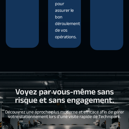
pour
assurer le
bon
déroulement
de vos
opérations.
Voyez par vous-même sans
risque et sans engagement.
Découvrez une aproche plus moderne et efficace afin de gérer
votre stationnement lors d'une visite rapide de Technipark.