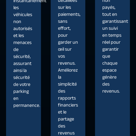
détaillées
non
instantanément
sur les
payés,
les
paiements,
tout en
véhicules
sans
garantissant
non
effort,
un suivi
autorisés
pour
en temps
et les
garder un
réel pour
menaces
œil sur
garantir
de
vos
que
sécurité,
revenus.
chaque
assurant
Améliorez
espace
ainsi la
la
génère
sécurité
simplicité
des
de votre
des
revenus.
parking
rapports
en
financiers
permanence.
et le
partage
des
revenus